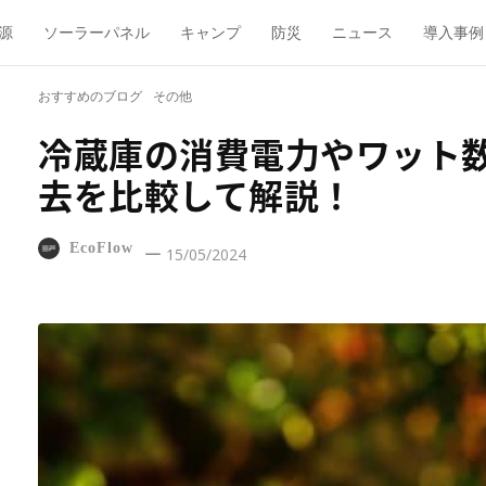
源
ソーラーパネル
キャンプ
防災
ニュース
導入事例
おすすめのブログ
その他
冷蔵庫の消費電力やワット
去を比較して解説！
EcoFlow
15/05/2024