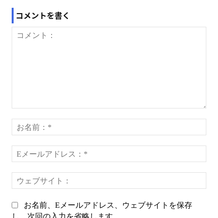
コメントを書く
コ
メ
お
ン
名
ト：
前
E
*
メ
ー
ウ
ル
ェ
ア
ブ
ド
お名前、Eメールアドレス、ウェブサイトを保存
サ
レ
し、次回の入力を省略します。
イ