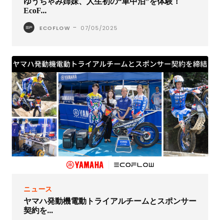
ゆうちゃみ姉妹、人生初の“車中泊”を体験！
EcoF...
-
ECOFLOW
07/05/2025
ニュース
ヤマハ発動機電動トライアルチームとスポンサー
契約を...