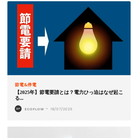
節電&停電
【2025年】節電要請とは？電力ひっ迫はなぜ起こ
る...
-
ECOFLOW
18/07/2025