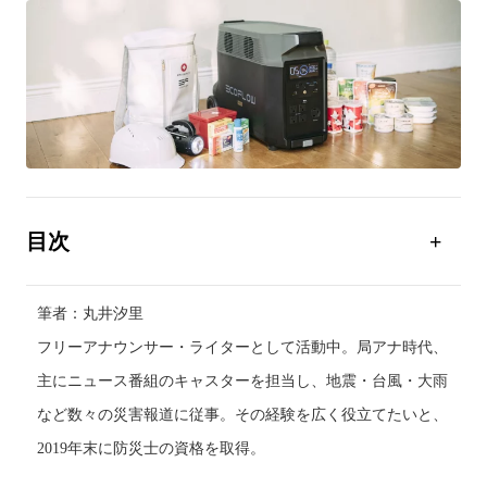
目次
大地震で大規模停電が発生
停電したら困ること
筆者：丸井汐里
フリーアナウンサー・ライターとして活動中。局アナ時代、
防災グッズの紹介
主にニュース番組のキャスターを担当し、地震・台風・大雨
停電時に困らないように、お手元に防災グッズのご用
意を
など数々の災害報道に従事。その経験を広く役立てたいと、
2019年末に防災士の資格を取得。