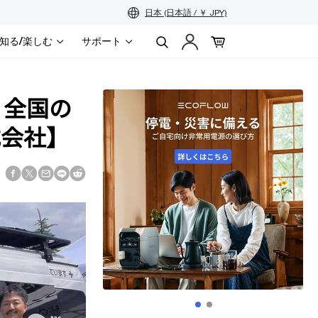
日本 (日本語 / ￥ JPY)
知る/楽しむ
サポート
送
信
、全国の
式会社】
Facebook
Twitter
Translation
Translation
Translation
で
に
missing:
missing:
missing:
シ
投
ja.general.social.alt_text.share_on_email
ja.general.social.alt_text.share_on_line
ja.general.social.alt_text.share_on_reddit
ェ
稿
ア
す
す
る
る