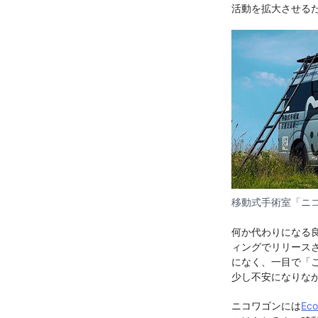
活動を拡大させる
移動式手術室「ニ
何か代わりになる
ィングでリリース
になく、一目で「
少し不安になりな
ニコワゴンには
Ec