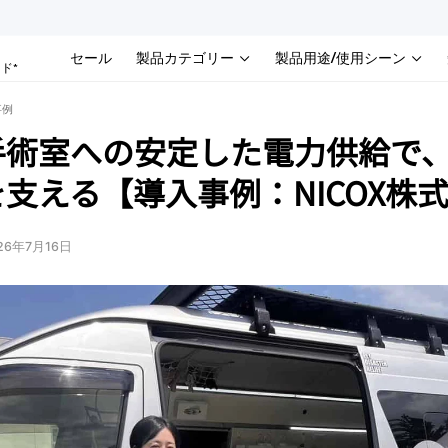
セール
製品カテゴリー
製品用途/使用シーン
ド*
事例
手術室への安定した電力供給で
支える【導入事例：NICOX株
26年7月16日