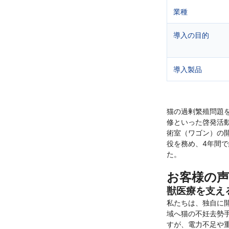
業種
導入の目的
導入製品
猫の過剰繁殖問題を
修といった啓発活
術室（ワゴン）の開
役を務め、4年間で
た。
お客様の
獣医療を支える
私たちは、独自に
域へ猫の不妊去勢
すが、電力不足や