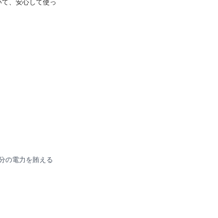
いて、安心して使っ
分の電力を賄える
。