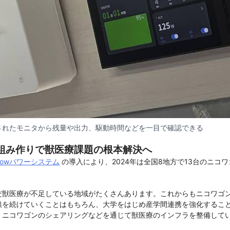
されたモニタから残量や出力、駆動時間などを一目で確認できる
組み作りで獣医療課題の根本解決へ
Flowパワーシステム
の導入により、2024年は全国8地方で13台のニコ
だ獣医療が不足している地域がたくさんあります。これからもニコワゴ
供を続けていくことはもちろん、大学をはじめ産学間連携を強化するこ
、ニコワゴンのシェアリングなどを通じて獣医療のインフラを整備して