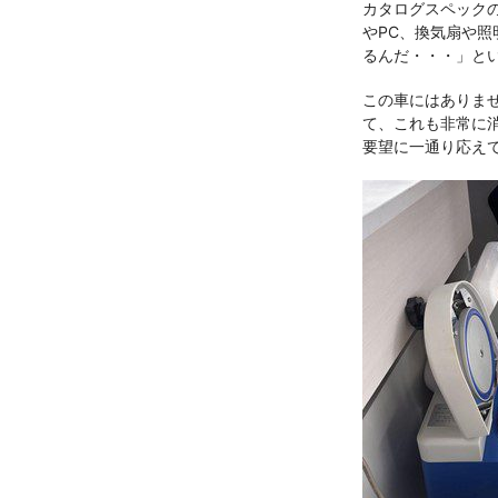
カタログスペック
やPC、換気扇や照
るんだ・・・」と
この車にはありま
て、これも非常に消
要望に一通り応え