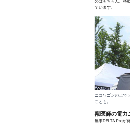
のはもちろん、移
ています。
ニコワゴンの上で
ことも。
獣医師の電力
無事DELTA P