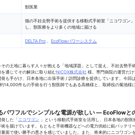
獣医業
猫の不妊去勢手術を提供する移動式手術室「ニコワゴン」
し、獣医療をより多くの地域に届ける
DELTA Pro
、
EcoFlowパワーシステム
その土地に暮らす人々が抱える「地域課題」として捉え、不妊去勢手術や
動を通じてその解決に取り組む
NICOX株式会社
様。専門病院の運営だけ
発も手がけ、日本各地に出張手術 / 訪問診療を提供しています。今回
約14,000件もの手術を行う獣医師でもある高橋様と、取締役の菊池様
声
パワフルでシンプルな電源が欲しい ― EcoFlowと
開発した「
ニコワゴン
」という移動式手術室を活用し、日本各地の獣医
手術を届けています。もともと手術機器などへの電力供給に鉛バッテリ
重量面で使い勝手の悪さを感じていました。また、将来的にニコワゴン