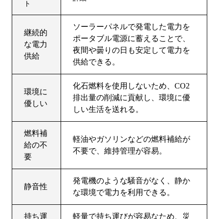
ト
ソーラーパネルで発電した電力を
継続的
ポータブル電源に蓄えることで、
な電力
夜間や曇りの日も安定して電力を
供給
供給できる。
化石燃料を使用しないため、CO2
環境に
排出量の削減に貢献し、環境に優
優しい
しい生活を送れる。
燃料補
軽油やガソリンなどの燃料補給が
給の不
不要で、維持管理が容易。
要
発電機のような騒音がなく、静か
静音性
な環境で電力を利用できる。
持ち運
軽量で持ち運びが容易なため、災