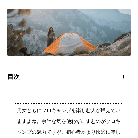
目次
男子の初ソロキャンプの注意点と必要な持ち物6選
女子の初ソロキャンプの注意点と必要な持ち物6選
安心で高性能なポータブル電源「EcoFlow RIVERシリ
男女ともにソロキャンプを楽しむ人が増えてい
ーズ」を紹介
ますよね。余計な気を使わずにすむのがソロキ
ポータブル電源はソロキャンプだけでなく緊急時にも
効果が期待できる
ャンプの魅力ですが、初心者がより快適に楽し