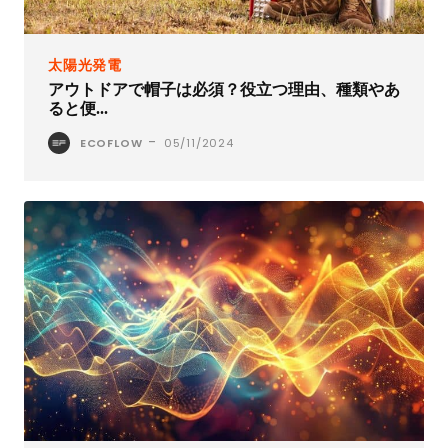
太陽光発電
アウトドアで帽子は必須？役立つ理由、種類やあ
ると便...
-
ECOFLOW
05/11/2024