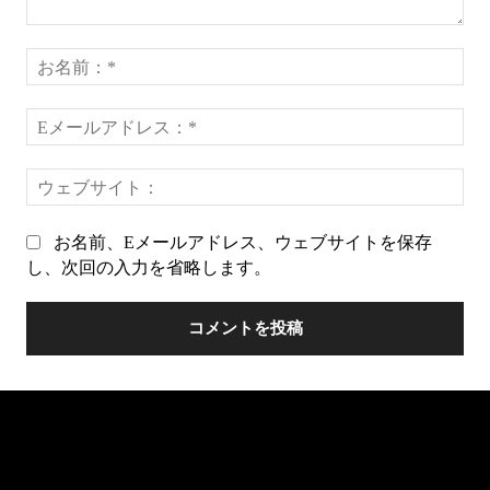
コ
メ
お
ン
名
ト：
前
E
*
メ
ー
ウ
ル
ェ
ア
ブ
ド
お名前、Eメールアドレス、ウェブサイトを保存
サ
レ
し、次回の入力を省略します。
イ
ス
ト
*