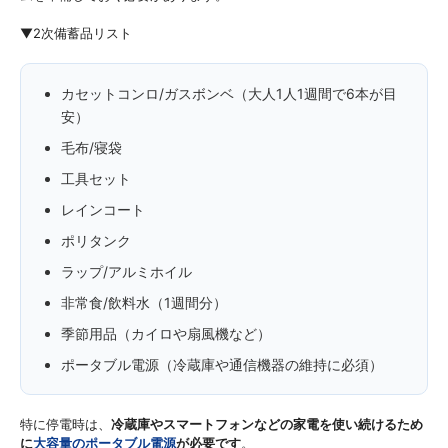
▼2次備蓄品リスト
カセットコンロ/ガスボンベ（大人1人1週間で6本が目
安）
毛布/寝袋
工具セット
レインコート
ポリタンク
ラップ/アルミホイル
非常食/飲料水（1週間分）
季節用品（カイロや扇風機など）
ポータブル電源（冷蔵庫や通信機器の維持に必須）
特に停電時は、
冷蔵庫やスマートフォンなどの家電を使い続けるため
に
大容量のポータブル電源
が必要です
。