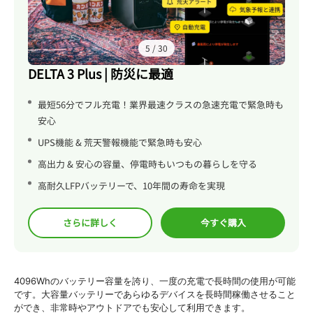
6
/
30
DELTA 3 Plus | 防災に最適
最短56分でフル充電！業界最速クラスの急速充電で緊急時も
安心
UPS機能 & 荒天警報機能で緊急時も安心
高出力 & 安心の容量、停電時もいつもの暮らしを守る
高耐久LFPバッテリーで、10年間の寿命を実現
さらに詳しく
今すぐ購入
4096Whのバッテリー容量を誇り、一度の充電で長時間の使用が可能
です。大容量バッテリーであらゆるデバイスを長時間稼働させること
ができ、非常時やアウトドアでも安心して利用できます。