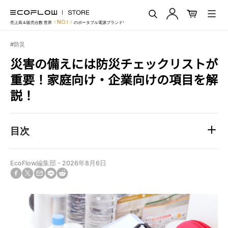
EcoFlow Japan
コ
ン
送
NO.1
売上高＆販売台数 世界
のポータブル電源ブランド*
テ
信
ン
#防災
ツ
に
災害の備えには防災チェックリストが
ス
重要！家庭向け・企業向けの項目を解
キ
ッ
説！
プ
す
る
目次
EcoFlow編集部
-
2026年8月6日
Facebook
Twitter
Translation
Translation
Translation
で
に
missing:
missing:
missing:
シ
投
ja.general.social.alt_text.share_on_email
ja.general.social.alt_text.share_on_line
ja.general.social.alt_text.share_on_reddit
ェ
稿
ア
す
す
る