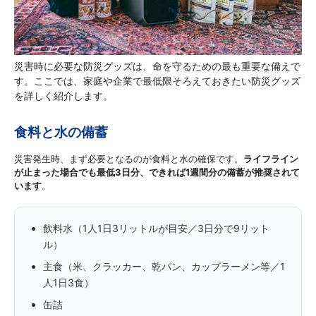
災害時に必要な防災グッズは、命を守るための最も重要な備えで
す。ここでは、家庭や企業で最低限そろえておきたい防災グッズ
を詳しく紹介します。
食料と水の備蓄
災害発生時、まず必要となるのが食料と水の確保です。
ライフライン
が止まった場合でも最低3日分、できれば1週間分の備蓄が推奨されて
います
。
飲料水（1人1日3リットルが目安／3日分で9リット
ル）
主食（米、クラッカー、乾パン、カップラーメン等／1
人1日3食）
缶詰