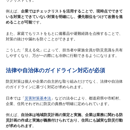
例えば、
企業ではチェックリストを活用することで、現時点でできて
いる対策とできていない対策を明確にし、優先順位をつけて改善を進
めることが可能
です。
また、家庭でもリストをもとに備蓄品や避難経路を点検することで、
対策の抜けや漏れを防ぐことができます。
こうした「見える化」によって、担当者や家族全員が防災意識を共有
しやすくなり、万が一の際にも冷静に行動できるようになります。
法律や自治体のガイドライン対応が必須
防災対策は個人や企業の自主的な取り組みだけでなく、法律や自治体
のガイドラインに基づく対応が求められます。
日本では「
災害対策基本法
」などの法令により、都道府県や市町村、
企業、住民それぞれに防災の責務が明確に定められています。
例えば、
自治体は地域防災計画の策定と実施、企業は業務に関わる防
災計画の作成と実施が義務付けられており、住民にも誠実な防災行動
が求められます
。