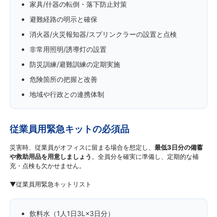
家具/什器の転倒・落下防止対策
避難経路の明示と確保
消火器/火災報知器/スプリンクラーの設置と点検
非常用照明/誘導灯の設置
防災訓練/避難訓練の定期実施
危険箇所の把握と改善
地域や行政との連携体制
従業員用緊急キットの必須品
災害時、従業員がオフィスに留まる場合を想定し、
最低3日分の備蓄
や救助用品を用意しましょう
。全員分を確実に準備し、定期的な補
充・点検も欠かせません。
▼従業員用緊急キットリスト
飲料水（1人1日3L×3日分）