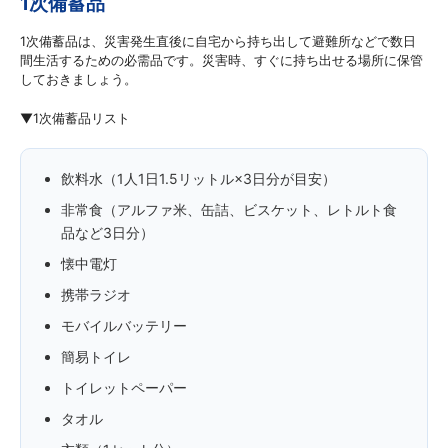
1次備蓄品
1次備蓄品は、災害発生直後に自宅から持ち出して避難所などで数日
間生活するための必需品です。災害時、すぐに持ち出せる場所に保管
しておきましょう。
▼1次備蓄品リスト
飲料水（1人1日1.5リットル×3日分が目安）
非常食（アルファ米、缶詰、ビスケット、レトルト食
品など3日分）
懐中電灯
携帯ラジオ
モバイルバッテリー
簡易トイレ
トイレットペーパー
タオル