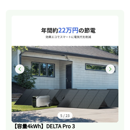
6
/
23
【容量4kWh】DELTA Pro 3