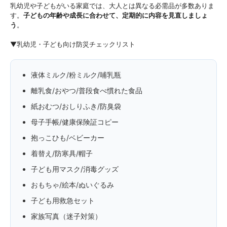
乳幼児や子どもがいる家庭では、大人とは異なる必需品が多数ありま
す。
子どもの年齢や成長に合わせて、定期的に内容を見直しましょ
う
。
▼乳幼児・子ども向け防災チェックリスト
液体ミルク/粉ミルク/哺乳瓶
離乳食/おやつ/普段食べ慣れた食品
紙おむつ/おしりふき/防臭袋
母子手帳/健康保険証コピー
抱っこひも/ベビーカー
着替え/防寒具/帽子
子ども用マスク/消毒グッズ
おもちゃ/絵本/ぬいぐるみ
子ども用救急セット
家族写真（迷子対策）