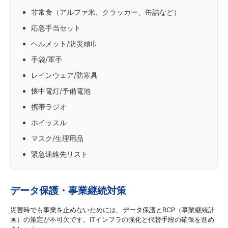
非常食（アルファ米、クラッカー、缶詰など）
応急手当セット
ヘルメット/防災頭巾
手袋/軍手
レインウェア/防寒具
懐中電灯/予備電池
携帯ラジオ
ホイッスル
マスク/生理用品
緊急連絡先リスト
データ保護・事業継続対策
災害時でも事業を止めないためには、データ保護とBCP（事業継続計
画）の策定が不可欠です。ITインフラの強化と代替手段の確保を進め