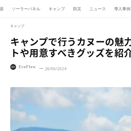
源
ソーラーパネル
キャンプ
防災
ニュース
導入事例
キャンプ
キャンプで行うカヌーの魅
トや用意すべきグッズを紹
EcoFlow
26/06/2024