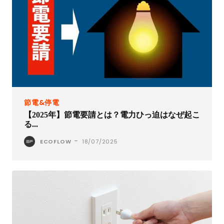
節電&停電
【2025年】節電要請とは？電力ひっ迫はなぜ起こ
る...
-
ECOFLOW
18/07/2025