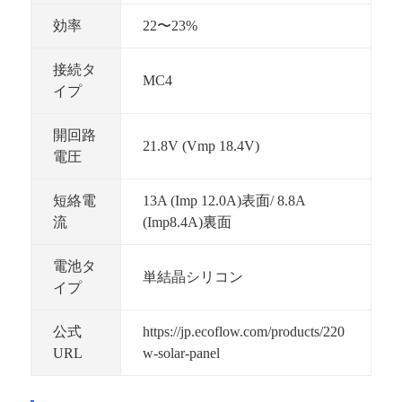
効率
22〜23%
接続タ
MC4
イプ
開回路
21.8V (Vmp 18.4V)
電圧
短絡電
13A (Imp 12.0A)表面/ 8.8A
流
(Imp8.4A)裏面
電池タ
単結晶シリコン
イプ
公式
https://jp.ecoflow.com/products/220
URL
w-solar-panel