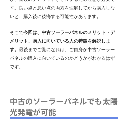
中古ソーラーパネルの購入に向いている人の特徴
す。良い点と悪い点の両方を理解してから購入しな
結局、ソーラーパネルは中古と新品どちらがおすす
いと、購入後に後悔する可能性があります。
め？
EcoFlowが販売する高機能ソーラーパネル4選
そこで
今回は、中古ソーラーパネルのメリット・デ
まとめ
メリット、購入に向いている人の特徴を解説しま
す。
最後までご覧になれば、ご自身が中古ソーラー
パネルの購入に向いているのかどうかがわかるはず
です。
中古のソーラーパネルでも太陽
光発電が可能