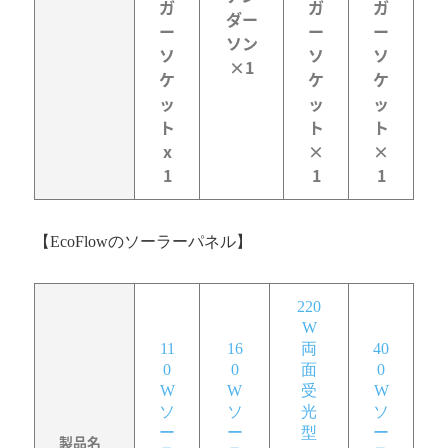
ガ
ガ
ガ
ダー
ー
ー
ー
ソン
ソ
ソ
ソ
×1
ケ
ケ
ケ
ッ
ッ
ッ
ト
ト
ト
x
×
×
1
1
1
【EcoFlowのソーラーパネル】
220
W
11
16
両
40
0
0
面
0
W
W
受
W
ソ
ソ
光
ソ
ー
ー
型
ー
製品名