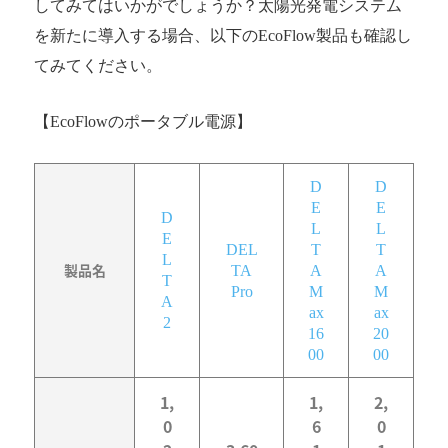
してみてはいかがでしょうか？太陽光発電システム
を新たに導入する場合、以下のEcoFlow製品も確認し
てみてください。
【EcoFlowのポータブル電源】
D
D
E
E
D
L
L
E
DEL
T
T
L
製品名
TA
A
A
T
Pro
M
M
A
ax
ax
2
16
20
00
00
1,
1,
2,
0
6
0