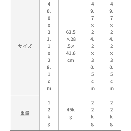
4
4
4
0.
9.
9.
0
7
7
x
×
×
2
63.5
2
2
1.
×28
4.
4.
サイズ
1
.5×
2
2
x
41.6
×
×
2
cm
3
3
8.
0.
0.
1
5
5
c
c
c
m
m
m
1
2
2
2
45k
2
2
重量
k
g
k
k
g
g
g