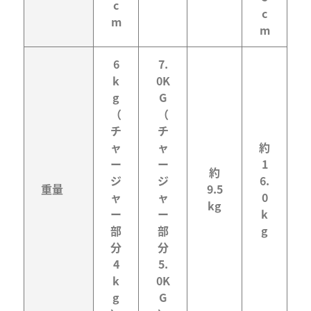
c
c
m
m
6
7.
k
0K
g
G
（
（
チ
チ
ャ
ャ
約
ー
ー
1
約
ジ
ジ
6.
重量
9.5
ャ
ャ
0
kg
ー
ー
k
部
部
g
分
分
4
5.
k
0K
g
G