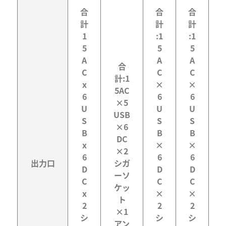
合
合
合
計
計
計
1
:1
:1
5
5
5
A
A
A
合
C
C
C
計:1
x
×
×
5AC
6
6
6
×5
U
U
U
USB
S
S
S
×6
B
B
B
DC
x
×
×
×2
6
6
6
出力口
シガ
D
D
D
ーソ
C
C
C
ケッ
x
×
×
ト
2
2
2
×1
シ
シ
シ
アン