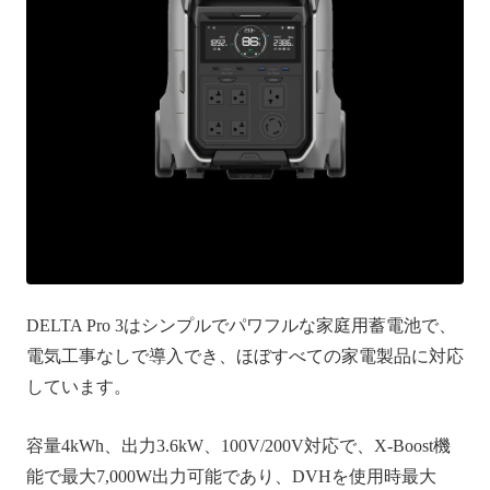
DELTA Pro 3はシンプルでパワフルな家庭用蓄電池で、
電気工事なしで導入でき、ほぼすべての家電製品に対応
しています。
容量4kWh、出力3.6kW、100V/200V対応で、X-Boost機
能で最大7,000W出力可能であり、DVHを使用時最大