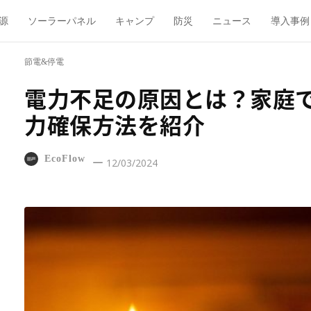
源
ソーラーパネル
キャンプ
防災
ニュース
導入事例
節電&停電
電力不足の原因とは？家庭
力確保方法を紹介
EcoFlow
12/03/2024