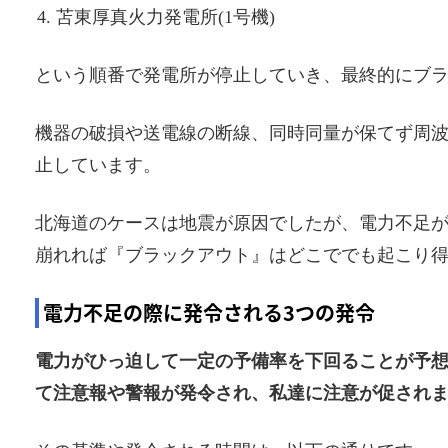
苫東厚真火力発電所(1号機)
という順番で発電所が停止していき、最終的にブ
機器の破損や送電線の断線、同時同量が保てず周
止しています。
北海道のケースは地震が原因でしたが、電力不足
崩れれば『ブラックアウト』はどこででも起こり
電力不足の際に発令される3つの発令
電力がひっ迫して一定の予備率を下回ることが予想
て注意報や警報が発令され、私達に注意が促され