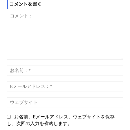
コメントを書く
コ
メ
お
ン
名
ト：
前
E
*
メ
ー
ウ
ル
ェ
ア
ブ
ド
お名前、Eメールアドレス、ウェブサイトを保存
サ
レ
し、次回の入力を省略します。
イ
ス