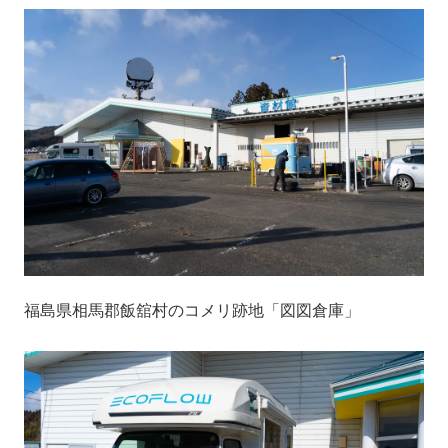
福島県相馬郡飯舘村のコメリ跡地「図図倉庫」