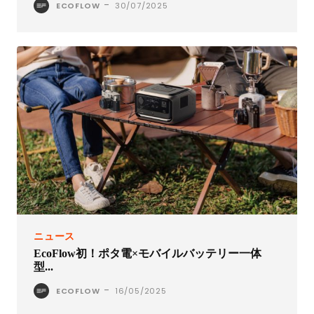
-
ECOFLOW
30/07/2025
ニュース
EcoFlow初！ポタ電×モバイルバッテリー一体
型...
-
ECOFLOW
16/05/2025