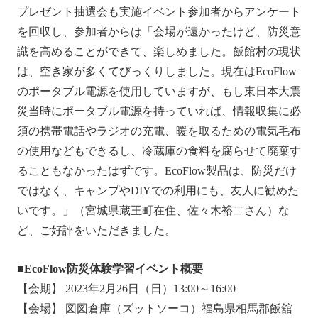
プレゼント抽選会も実施イベント参加者からアンケート
を回収し、参加者からは「会場が遠かったけど、防災意
識を高めることができて、楽しめました。飯館村の現状
は、空き家が多くてびっくりしました。現在はEcoFlow
のポータブル電源を使用していますが、もし東日本大震
災当時にポータブル電源を持っていれば、情報収集に必
須の携帯電話やラジオの充電、暖を取るための電気毛布
の使用などもできるし、冷蔵庫の食料を腐らせて廃棄す
ることもなかったはずです。EcoFlow製品は、防災だけ
ではなく、キャンプやDIYでの利用にも、友人に勧めた
いです。」（宮城県蔵王町在住、佐々木裕二さん）な
ど、ご好評をいただきました。
■EcoFlow防災体験学習イベント概要
【会期】 2023年2月26日（日）13:00～16:00
【会場】 図図倉庫（ズットソーコ）福島県相馬郡飯舘