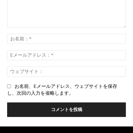
コ
メ
お
ン
名
ト：
前
E
*
メ
ー
ウ
ル
ェ
ア
ブ
ド
お名前、Eメールアドレス、ウェブサイトを保存
サ
レ
し、次回の入力を省略します。
イ
ス
ト
*