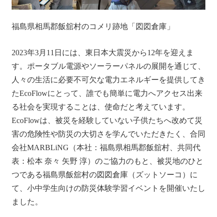
福島県相馬郡飯舘村のコメリ跡地「図図倉庫」
2023年3月11日には、東日本大震災から12年を迎えま
す。ポータブル電源やソーラーパネルの展開を通じて、
人々の生活に必要不可欠な電力エネルギーを提供してき
たEcoFlowにとって、誰でも簡単に電力へアクセス出来
る社会を実現することは、使命だと考えています。
EcoFlowは、被災を経験していない子供たちへ改めて災
害の危険性や防災の大切さを学んでいただきたく、合同
会社MARBLiNG（本社：福島県相馬郡飯舘村、共同代
表：松本 奈々 矢野 淳）のご協力のもと、被災地のひと
つである福島県飯舘村の図図倉庫（ズットソーコ）に
て、小中学生向けの防災体験学習イベントを開催いたし
ました。