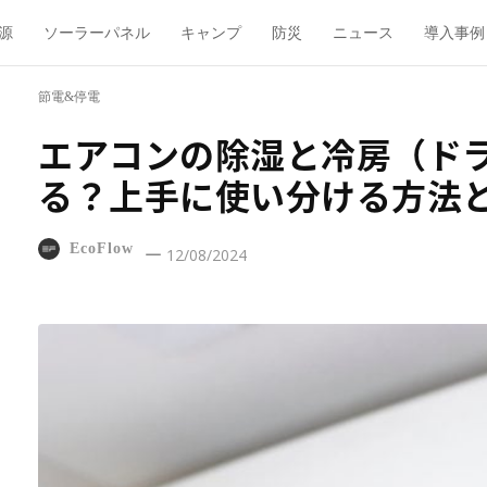
源
ソーラーパネル
キャンプ
防災
ニュース
導入事例
節電&停電
エアコンの除湿と冷房（ド
る？上手に使い分ける方法
EcoFlow
12/08/2024