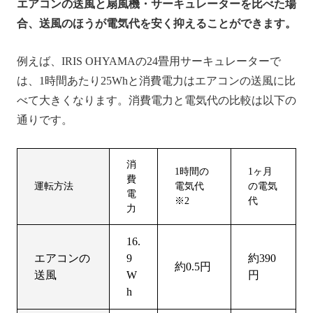
エアコンの送風と扇風機・サーキュレーターを比べた場
合、送風のほうが電気代を安く抑えることができます。
例えば、IRIS OHYAMAの24畳用サーキュレーターで
は、1時間あたり25Whと消費電力はエアコンの送風に比
べて大きくなります。消費電力と電気代の比較は以下の
通りです。
消
1時間の
1ヶ月
費
運転方法
電気代
の電気
電
※2
代
力
16.
エアコンの
9
約390
約0.5円
送風
W
円
h