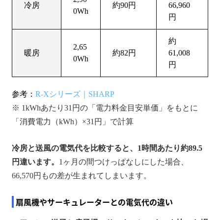
冷房
約90円
66,960
0Wh
円
約
2,65
暖房
約82円
61,008
0Wh
円
参考：
R-Xシリーズ｜SHARP
※ 1kWhあたり31円の「電力料金目安単価」をもとに
「消費電力（kWh）×31円」で計算
冷房と送風の電気代を比較すると、1時間あたり約89.5
円違います。
1ヶ月の間つけっぱなしにした場合、
66,570円もの差が生まれてしまいます。
扇風機やサーキュレーターとの電気代の違い