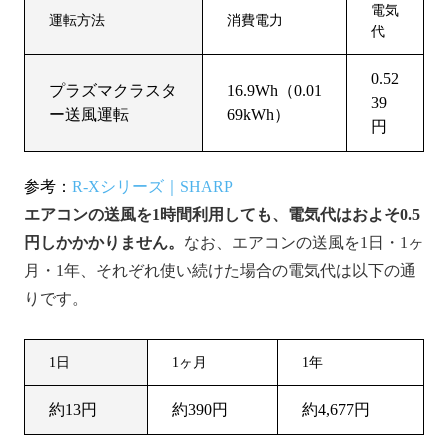
電気
運転方法
消費電力
代
0.52
プラズマクラスタ
16.9Wh（0.01
39
ー送風運転
69kWh）
円
参考：
R-Xシリーズ｜SHARP
エアコンの送風を1時間利用しても、電気代はおよそ0.5
円しかかかりません。
なお、エアコンの送風を1日・1ヶ
月・1年、それぞれ使い続けた場合の電気代は以下の通
りです。
1日
1ヶ月
1年
約13円
約390円
約4,677円