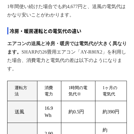
1年間使い続けた場合でも約4,677円と、送風の電気代は
かなり安いことがわかります。
冷房・暖房運転との電気代の違い
エアコンの送風と冷房・暖房では電気代が大きく異なり
ます。
SHARPの26畳用エアコン「AY-R80X2」を利用し
た場合、消費電力と電気代の差は以下のようになりま
す。
運転方
消費
1時間の電
1ヶ月の
法
電力
気代※
電気代
16.9
送風
約0.5円
約390円
Wh
約
2,90