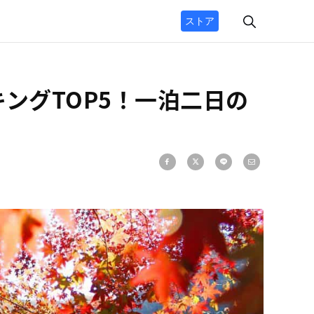
ストア
ングTOP5！一泊二日の