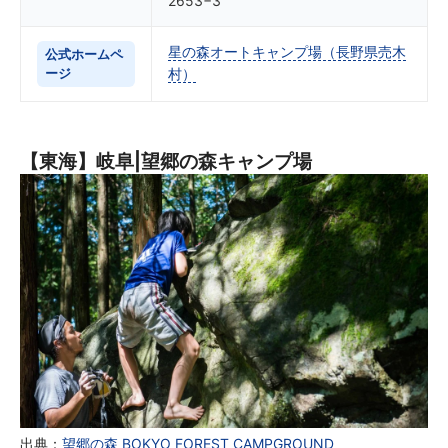
2653−3
星の森オートキャンプ場（長野県売木
公式ホームペ
ージ
村）
【東海】岐阜|望郷の森キャンプ場
出典：
望郷の森 BOKYO FOREST CAMPGROUND