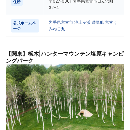
〒027-0001 岩手県宮古市日立浜町
住所
32−4
岩手県宮古市 浄土ヶ浜 遊覧船 宮古う
公式ホームペ
ージ
みねこ丸
【関東】栃木|ハンターマウンテン塩原キャンピ
ングパーク