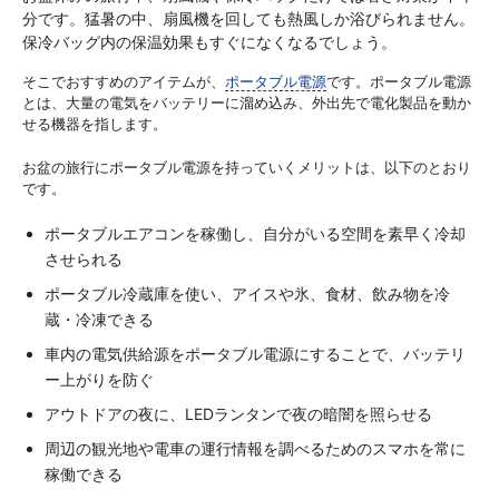
分です。猛暑の中、扇風機を回しても熱風しか浴びられません。
保冷バッグ内の保温効果もすぐになくなるでしょう。
そこでおすすめのアイテムが、
ポータブル電源
です。ポータブル電源
とは、大量の電気をバッテリーに溜め込み、外出先で電化製品を動か
せる機器を指します。
お盆の旅行にポータブル電源を持っていくメリットは、以下のとおり
です。
ポータブルエアコンを稼働し、自分がいる空間を素早く冷却
させられる
ポータブル冷蔵庫を使い、アイスや氷、食材、飲み物を冷
蔵・冷凍できる
車内の電気供給源をポータブル電源にすることで、バッテリ
ー上がりを防ぐ
アウトドアの夜に、LEDランタンで夜の暗闇を照らせる
周辺の観光地や電車の運行情報を調べるためのスマホを常に
稼働できる