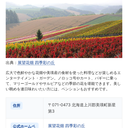
出典：
展望花畑 四季彩の丘
広大で色鮮やかな花畑や美瑛産の食材を使った料理などが楽しめるエ
ンターテイメント・ガーデン。ノロッコ号やカート、バギーに乗っ
て、マリーゴールドやサルビアなどの季節の花を堪能できます。美し
い眺めを連日味わいたい方には、ペンションもおすすめです。
〒071-0473 北海道上川郡美瑛町新星
住所
第3
展望花畑 四季彩の丘
公式ホームペ