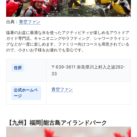
出典：
青空ファン
猛暑のお盆に最適な水を使ったアクティビティが楽しめるアウトドア
ガイド専門店。キャニオニングやラフティング、シャワークライミン
グなどが一度に楽しめます。ファミリー向けコースも用意されている
ので、小さいお子様をお連れでも安心です。
〒639-3611 奈良県川上村入之波292-
住所
33
青空ファン
公式ホームペ
ージ
【九州】福岡|能古島アイランドパーク