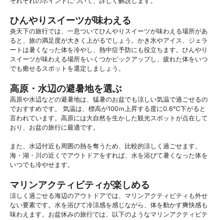
それぞれのポイントについて、詳しく解説します。
ひんやりスイーツが味わえる
炎天下の旅行では、一息ついてひんやりスイーツが味わえる場所があ
ると、旅の満足度が大きく上がるでしょう。かき氷やアイス、ジェラ
ートは暑くなった体を冷やし、熱中症予防にも役立ちます。ひんやり
スイーツが味わえる場所をいくつかピックアップし、疲れた体をいつ
でも癒せるスポットを選定しましょう。
高原・水辺の避暑地を選ぶ
高原や水辺などの避暑地は、猛暑のお盆でも涼しい気温で過ごせるの
でおすすめです。 気温は、標高が100ｍ上昇する度に0.6℃下がると
言われています。高原には大自然を生かした観光スポットが点在して
おり、お盆の旅行に最適です。
また、水辺付近も周囲の熱を奪うため、比較的涼しく過ごせます。
海・湖・川の近くでアウトドアをすれば、水を浴びて暑くなった体を
いつでも冷やせます。
マリンアクティビティが楽しめる
涼しく過ごせる海辺のアウトドアでは、マリンアクティビティも外せ
ない要素です。水を浴びて冷涼感を感じながら、体を動かす爽快感も
味わえます。お盆休みの旅行では、以下のようなマリンアクティビテ