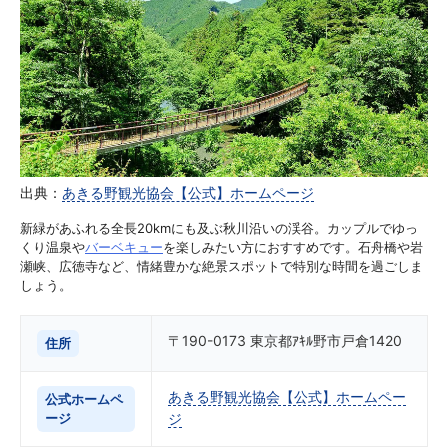
出典：
あきる野観光協会【公式】ホームページ
新緑があふれる全長20kmにも及ぶ秋川沿いの渓谷。カップルでゆっ
くり温泉や
バーベキュー
を楽しみたい方におすすめです。石舟橋や岩
瀬峡、広徳寺など、情緒豊かな絶景スポットで特別な時間を過ごしま
しょう。
〒190-0173 東京都ｱｷﾙ野市戸倉1420
住所
あきる野観光協会【公式】ホームペー
公式ホームペ
ージ
ジ