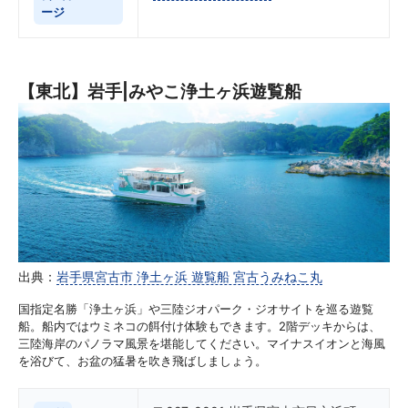
ージ
【東北】岩手|みやこ浄土ヶ浜遊覧船
出典：
岩手県宮古市 浄土ヶ浜 遊覧船 宮古うみねこ丸
国指定名勝「浄土ヶ浜」や三陸ジオパーク・ジオサイトを巡る遊覧
船。船内ではウミネコの餌付け体験もできます。2階デッキからは、
三陸海岸のパノラマ風景を堪能してください。マイナスイオンと海風
を浴びて、お盆の猛暑を吹き飛ばしましょう。