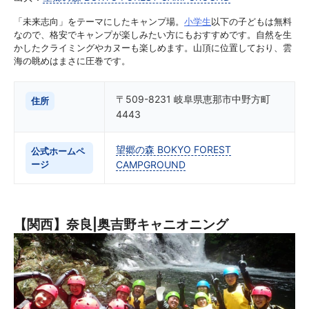
「未来志向」をテーマにしたキャンプ場。
小学生
以下の子どもは無料
なので、格安でキャンプが楽しみたい方にもおすすめです。自然を生
かしたクライミングやカヌーも楽しめます。山頂に位置しており、雲
海の眺めはまさに圧巻です。
〒509-8231 岐阜県恵那市中野方町
住所
4443
望郷の森 BOKYO FOREST
公式ホームペ
ージ
CAMPGROUND
【関西】奈良|奥吉野キャニオニング