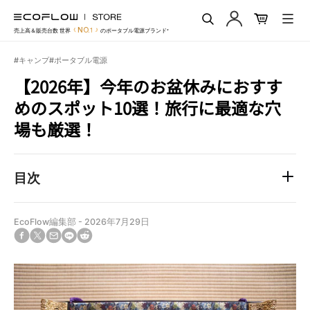
EcoFlow Japan
コ
ン
送
NO.1
売上高＆販売台数 世界
のポータブル電源ブランド*
テ
信
ン
#キャンプ
#ポータブル電源
ツ
に
【2026年】今年のお盆休みにおすす
ス
めのスポット10選！旅行に最適な穴
キ
ッ
場も厳選！
プ
す
る
目次
EcoFlow編集部
-
2026年7月29日
Facebook
Twitter
Translation
Translation
Translation
で
に
missing:
missing:
missing:
シ
投
ja.general.social.alt_text.share_on_email
ja.general.social.alt_text.share_on_line
ja.general.social.alt_text.share_on_reddit
ェ
稿
ア
す
す
る