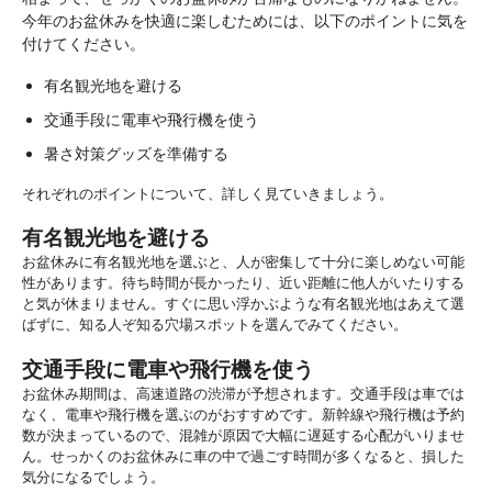
今年のお盆休みを快適に楽しむためには、以下のポイントに気を
付けてください。
有名観光地を避ける
交通手段に電車や飛行機を使う
暑さ対策グッズを準備する
それぞれのポイントについて、詳しく見ていきましょう。
有名観光地を避ける
お盆休みに有名観光地を選ぶと、人が密集して十分に楽しめない可能
性があります。待ち時間が長かったり、近い距離に他人がいたりする
と気が休まりません。すぐに思い浮かぶような有名観光地はあえて選
ばずに、知る人ぞ知る穴場スポットを選んでみてください。
交通手段に電車や飛行機を使う
お盆休み期間は、高速道路の渋滞が予想されます。交通手段は車では
なく、電車や飛行機を選ぶのがおすすめです。新幹線や飛行機は予約
数が決まっているので、混雑が原因で大幅に遅延する心配がいりませ
ん。せっかくのお盆休みに車の中で過ごす時間が多くなると、損した
気分になるでしょう。