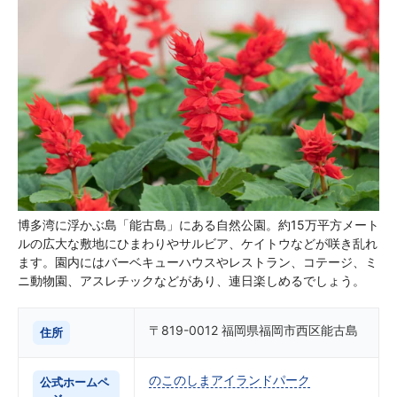
博多湾に浮かぶ島「能古島」にある自然公園。約15万平方メート
ルの広大な敷地にひまわりやサルビア、ケイトウなどが咲き乱れ
ます。園内にはバーベキューハウスやレストラン、コテージ、ミ
ニ動物園、アスレチックなどがあり、連日楽しめるでしょう。
〒819-0012 福岡県福岡市西区能古島
住所
のこのしまアイランドパーク
公式ホームペ