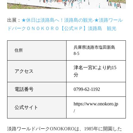
出展：
★休日は淡路島へ！淡路島の観光-★淡路ワール
ドパークＯＮＯＫＯＲＯ【公式ＨＰ】淡路島 観光
兵庫県淡路市塩田新島
住所
8-5
津名一宮ICより約15
アクセス
分
電話番号
0799-62-1192
https://www.onokoro.jp
公式サイト
/
淡路ワールドパークONOKOROは、1985年に開園した