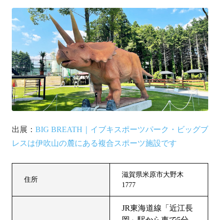
出展：
BIG BREATH｜イブキスポーツパーク・ビッグブ
レスは伊吹山の麓にある複合スポーツ施設です
滋賀県米原市大野木
住所
1777
JR東海道線「近江長
岡」駅から車で5分