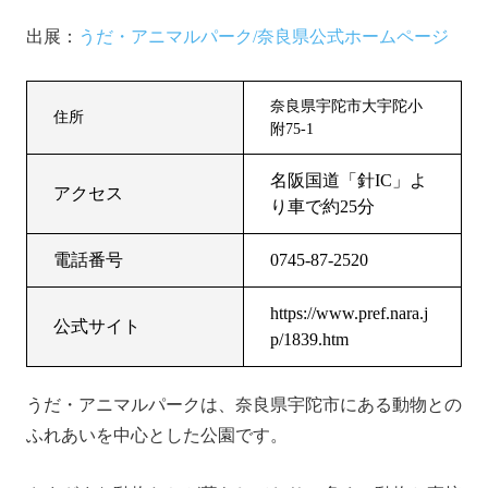
出展：
うだ・アニマルパーク/奈良県公式ホームページ
奈良県宇陀市大宇陀小
住所
附75-1
名阪国道「針IC」よ
アクセス
り車で約25分
電話番号
0745-87-2520
https://www.pref.nara.j
公式サイト
p/1839.htm
うだ・アニマルパークは、奈良県宇陀市にある動物との
ふれあいを中心とした公園です。