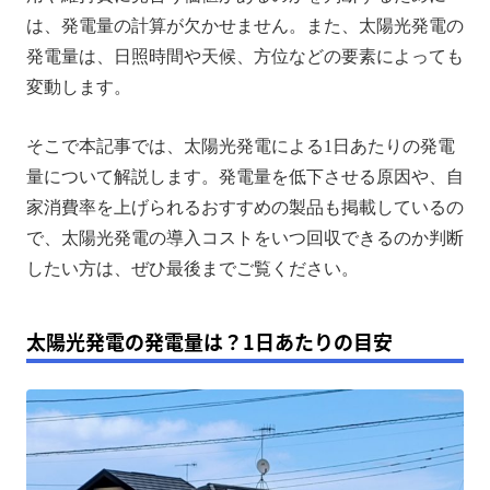
太陽光発電を導入する？シミュレーションの方法
は、発電量の計算が欠かせません。また、太陽光発電の
発電量は、日照時間や天候、方位などの要素によっても
太陽光発電の発電量を最適化するポイント3選
変動します。
発電量を最大化！ソーラーパネルの魅力とは
自家消費率を上げる！ポータブル電源の活用
そこで本記事では、太陽光発電による1日あたりの発電
量について解説します。発電量を低下させる原因や、自
太陽光発電の発電量に関するよくある質問
家消費率を上げられるおすすめの製品も掲載しているの
まとめ
で、太陽光発電の導入コストをいつ回収できるのか判断
したい方は、ぜひ最後までご覧ください。
太陽光発電の発電量は？1日あたりの目安