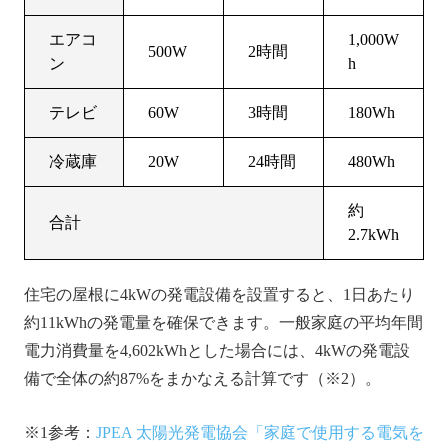
エアコ
1,000W
500W
2時間
ン
h
テレビ
60W
3時間
180Wh
冷蔵庫
20W
24時間
480Wh
約
合計
2.7kWh
住宅の屋根に4kWの発電設備を設置すると、1日あたり
約11kWhの発電量を確保できます。一般家庭の平均年間
電力消費量を4,602kWhとした場合には、4kWの発電設
備で全体の約87%をまかなえる計算です（※2）。
※1参考：
JPEA 太陽光発電協会「家庭で使用する電気を