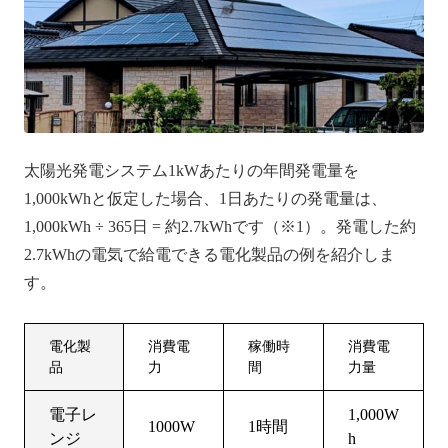
太陽光発電システム1kWあたりの年間発電量を
1,000kWhと仮定した場合、1日あたりの発電量は、
1,000kWh ÷ 365日 = 約2.7kWhです（※1）。発電した約
2.7kWhの電気で給電できる電化製品の例を紹介しま
す。
電化製
消費電
稼働時
消費電
品
力
間
力量
電子レ
1,000W
1000W
1時間
ンジ
h