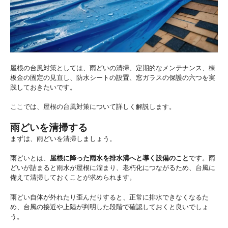
屋根の台風対策としては、雨どいの清掃、定期的なメンテナンス、棟
板金の固定の見直し、防水シートの設置、窓ガラスの保護の六つを実
践しておきたいです。
ここでは、屋根の台風対策について詳しく解説します。
雨どいを清掃する
まずは、雨どいを清掃しましょう。
雨どいとは、
屋根に降った雨水を排水溝へと導く設備のこと
です。雨
どいが詰まると雨水が屋根に溜まり、老朽化につながるため、台風に
備えて清掃しておくことが求められます。
雨どい自体が外れたり歪んだりすると、正常に排水できなくなるた
め、台風の接近や上陸が判明した段階で確認しておくと良いでしょ
う。