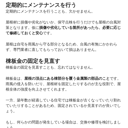
定期的にメンテナンスを行う
定期的にメンテナンスを行うことも、欠かせません。
屋根材に損傷や劣化がないか、保守点検を行うだけでも屋根の台風対
策となります。仮に
損傷や劣化している箇所があったら、必要に応じ
て修繕しておくと安心
です。
屋根は自宅を雨風から守る部分となるため、台風の有無にかかわら
ず、専門業者に直してもらっておいて損はありません。
棟板金の固定を見直す
棟板金の固定を見直すことも、忘れてはなりません。
棟板金は、
屋根の頂点にある棟部分を覆う金属製の部品のこと
です。
雨風の侵入を防いだり、屋根材を固定したりするのが主な役割で、屋
根全体の強度を向上させてくれます。
一方、築年数が経過している住宅では棟板金が古くなっていたり割れ
ていたりすることがあるため、固定されているか見直すのが良いでし
ょう。
もし、何らかの問題が発生している場合は、交換や修理を検討しまし
ょう。