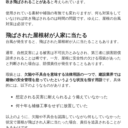
吹き飛ばされることがある
と考えられています。
使用されている素材や補強の有無でも変わりますが、何も対策をして
いなければ吹き飛ばされるのは時間の問題です。ゆえに、屋根の台風
対策は必須です。
飛ばされた屋根材が人家に当たる
台風が発生すると、飛ばされた屋根材が人に当たることもあります。
通常、自然災害による被害は不可抗力とみなされ、第三者に損害賠償
請求されることは稀です。一方、屋根に安全性の欠ける瑕疵があった
と判断された場合は、賠償責任が発生することもあります。
瑕疵とは、
欠陥や不具合を意味する法律用語の一つで、建設業界では
建物の安全管理を怠っていたというような状況を指す用語
です。具体
的には、以下のようなものがあります。
想定される災害に耐えられるよう備えていなかった
何十年も補修工事をせずに放置していた
以上のように、欠陥や不具合を認識していながら何もしていなかった
状況で屋根が飛ばされ人家に当たった場合、責任を追及されることが
あるわけです。