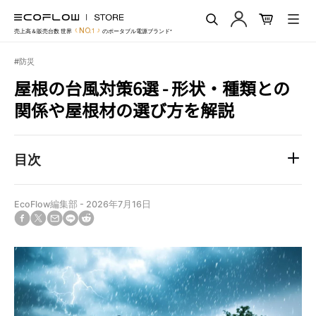
EcoFlow Japan
コ
ン
送
NO.1
売上高＆販売台数 世界
のポータブル電源ブランド*
テ
信
ン
#防災
ツ
に
屋根の台風対策6選 - 形状・種類との
ス
関係や屋根材の選び方を解説
キ
ッ
プ
す
目次
る
EcoFlow編集部
-
2026年7月16日
Facebook
Twitter
Translation
Translation
Translation
で
に
missing:
missing:
missing:
シ
投
ja.general.social.alt_text.share_on_email
ja.general.social.alt_text.share_on_line
ja.general.social.alt_text.share_on_reddit
ェ
稿
ア
す
す
る
る