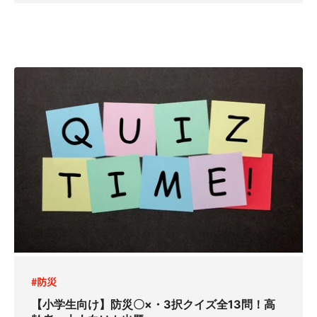
#防災
【小学生向け】防災〇×・3択クイズ全13問！高