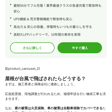
最短56分でフル充電！業界最速クラスの急速充電で緊急時も
安心
UPS機能 & 荒天警報機能で緊急時も安心
高出力 & 安心の容量、停電時もいつもの暮らしを守る
高耐久LFPバッテリーで、10年間の寿命を実現
さらに詳しく
今すぐ購入
${product_carousel_2}
屋根が台風で飛ばされたらどうする？
まずは、施工業者と保険会社に連絡しましょう。
応急処置後、現地調査が行われるため、補償申請を行い修繕工事を済
ませます。
なお、
家の被害は火災保険、車の被害は自動車保険でカバーできる
た