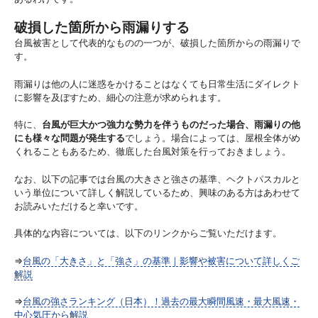
破損した箇所から雨漏りする
台風被害として代表的なものの一つが、破損した箇所からの雨漏りで
す。
雨漏りは他の人に迷惑をかけることはなくても日常生活にダイレクト
に影響を及ぼすため、細心の注意が求められます。
特に、
台風が巨大かつ強力な勢力を伴うものだった場合、雨漏りの他
にも様々な問題が発生する
でしょう。場合によっては、屋根全体がめ
くれることもあるため、徹底した台風対策を行っておきましょう。
なお、以下の記事では台風の大きさと強さの基準、ヘクトパスカルと
いう単位について詳しく解説しているため、興味のある方はあわせて
お読みいただけると幸いです。
具体的な内容については、以下のリンクからご覧いただけます。
⇒
台風の「大きさ」と「強さ」の基準｜影響や被害について詳しくご
解説
⇒
台風の強さランキング（日本）！過去の最大瞬間風速・最大風速・
中心気圧から解説