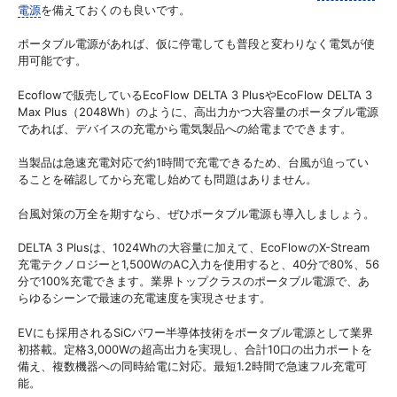
電源
を備えておくのも良いです。
ポータブル電源があれば、仮に停電しても普段と変わりなく電気が使
用可能です。
Ecoflowで販売しているEcoFlow DELTA 3 PlusやEcoFlow DELTA 3
Max Plus（2048Wh）のように、高出力かつ大容量のポータブル電源
であれば、デバイスの充電から電気製品への給電までできます。
当製品は急速充電対応で約1時間で充電できるため、台風が迫ってい
ることを確認してから充電し始めても問題はありません。
台風対策の万全を期すなら、ぜひポータブル電源も導入しましょう。
DELTA 3 Plusは、1024Whの大容量に加えて、EcoFlowのX-Stream
充電テクノロジーと1,500WのAC入力を使用すると、40分で80%、56
分で100%充電できます。業界トップクラスのポータブル電源で、あ
らゆるシーンで最速の充電速度を実現させます。
EVにも採用されるSiCパワー半導体技術をポータブル電源として業界
初搭載。定格3,000Wの超高出力を実現し、合計10口の出力ポートを
備え、複数機器への同時給電に対応。最短1.2時間で急速フル充電可
能。