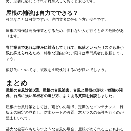
め、必要に応じてそれぞれ加入しておくと安心です。
屋根の補強は自力でできる？
可能なことは可能ですが、専門業者に任せた方が安全です。
屋根の補強は高所作業となるため、慣れない人が行うと命の危険があ
ります。
専門業者であれば即座に対応してくれて、転落といったリスクも最小
限に抑えられる
ため、特別な理由がない限りは専門業者に依頼しまし
ょう。
依頼先については、複数を比較検討するのが良いでしょう。
まとめ
屋根の台風対策6選、屋根の台風被害、台風と屋根の形状・種類の関
係、台風に強い屋根材の選び方、よくある質問を解説しました。
屋根の台風対策としては、雨どいの清掃、定期的なメンテナンス、棟
板金の固定の見直し、防水シートの設置、窓ガラスの保護を行うのが
望ましいです。
甚大な被害をもたらすような台風の場合、屋根がめくれることもある