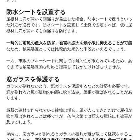
防水シートを設置する
屋根材に穴が開いて雨漏りが発生した場合、防水シートで覆うといっ
た対応が必要です。防水シートを設置して土嚢で固定すれば、仮に屋
根材に穴が開いても雨漏りを防げます。
一時的に雨風の侵入を防ぎ、被害の拡大を最小限に抑えることが可能
なため、緊急処置としては比較的効果的な手段といえるでしょう。
一方、市販のブルーシートに関しては耐久性が限られているため、あ
くまでも緊急処置的な対応と認識しておかなければなりません。
窓ガラスを保護する
ガラスが割れないよう、窓ガラスを保護するなどの対応も必要です。
窓が割れると風が建物の内部に吹き込み、屋根が飛ばされることがあ
ります。
最新の建材で作られている建物の場合、風が入ってきただけで屋根が
吹き飛ばされることは稀ですが、条件次第では頑丈な屋根にも被害が
及ぶでしょう。
単純に、窓ガラスが割れるとガラスの破片が飛び散って怪我をするこ
とがあるため、
窓ガラス自体に飛散防止フィルムや養生テープを貼っ