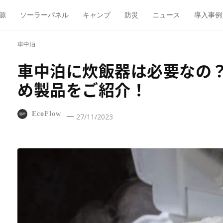
源
ソーラーパネル
キャンプ
防災
ニュース
導入事例
車中泊
車中泊に炊飯器は必要なの
め製品をご紹介！
EcoFlow
27/11/2023