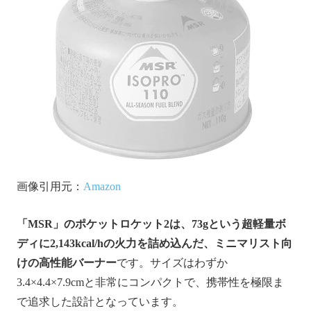
画像引用元：
Amazon
「MSR」のポケットロケット2は、73gという超軽量ボ
ディに2,143kcal/hの火力を詰め込んだ、ミニマリスト向
けの高性能バーナー
です。サイズはわずか
3.4×4.4×7.9cmと非常にコンパクトで、携帯性を極限ま
で追求した設計となっています。