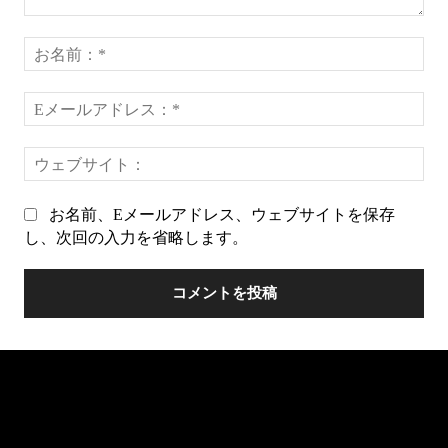
コ
メ
お
ン
名
ト：
前
E
*
メ
ー
ウ
ル
ェ
ア
ブ
ド
お名前、Eメールアドレス、ウェブサイトを保存
サ
レ
し、次回の入力を省略します。
イ
ス
ト
*