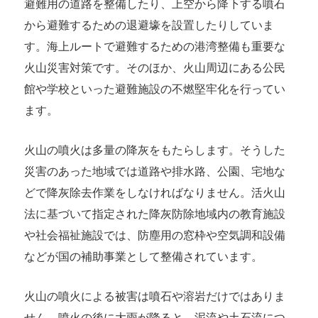
避難用の道路を整備したり、上空から降下する噴石
から避難するための退避壕を設置したりしていま
す。海上ルートで避難するための港湾整備も重要な
火山災害対策です。そのほか、火山周辺にある公民
館や学校といった避難施設の不燃堅牢化を行ってい
ます。
火山の噴火は多量の降灰をもたらします。そうした
災害のあった地域では道路や排水路、公園、宅地な
どで降灰除去作業をしなければなりません。活火山
法に基づいて指定された降灰防除地域内の教育施設
や社会福祉施設では、防塵用の窓枠や空気調和設備
などが国の補助事業として整備されています。
火山の噴火による被害は噴石や溶岩だけではありま
せん。噴火の後に大雨が降ると、泥流や土石流につ