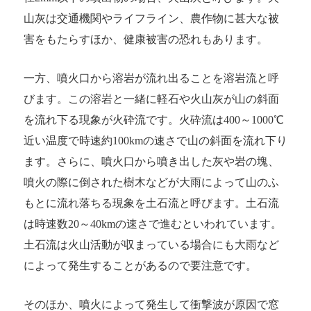
山灰は交通機関やライフライン、農作物に甚大な被
害をもたらすほか、健康被害の恐れもあります。
一方、噴火口から溶岩が流れ出ることを溶岩流と呼
びます。この溶岩と一緒に軽石や火山灰が山の斜面
を流れ下る現象が火砕流です。火砕流は400～1000℃
近い温度で時速約100kmの速さで山の斜面を流れ下り
ます。さらに、噴火口から噴き出した灰や岩の塊、
噴火の際に倒された樹木などが大雨によって山のふ
もとに流れ落ちる現象を土石流と呼びます。土石流
は時速数20～40kmの速さで進むといわれています。
土石流は火山活動が収まっている場合にも大雨など
によって発生することがあるので要注意です。
そのほか、噴火によって発生して衝撃波が原因で窓