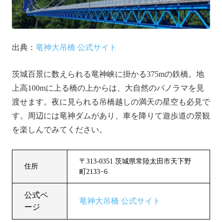
出典：
竜神大吊橋 公式サイト
茨城百景に数えられる竜神峡に掛かる375mの鉄橋。地
上高100mに上る橋の上からは、大自然のパノラマを見
渡せます。夜に見られる吊橋越しの満天の星空も必見で
す。周辺には竜神ダムがあり、車を降りて遊歩道の景観
を楽しんでみてください。
〒313-0351 茨城県常陸太田市天下野
住所
町2133−6
公式ペ
竜神大
吊橋 公式サイト
ージ