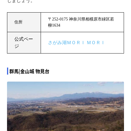
しましょう。
〒252-0175 神奈川県相模原市緑区若
住所
柳1634
公式ペー
さがみ湖ＭＯＲＩ ＭＯＲＩ
ジ
群馬|金山城 物見台