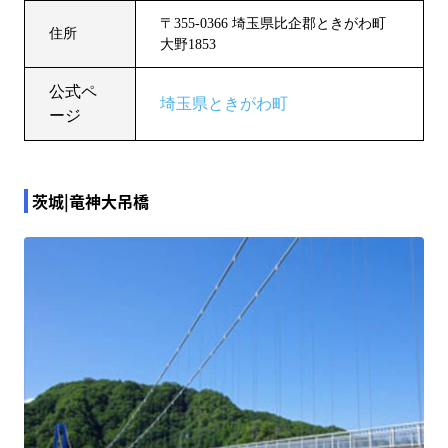
〒355-0366 埼玉県比企郡ときがわ町
住所
大野1853
公式ペ
埼玉県ときがわ町
ージ
茨城|竜神大吊橋