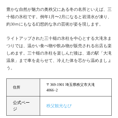
豊かな自然が魅力の奥秩父にある冬の名所といえば、三
十槌の氷柱です。例年1月〜2月になると岩清水が凍り、
約30ｍにもなる幻想的な氷の芸術が姿を現します。
ライトアップされた三十槌の氷柱を中心とする大滝氷ま
つりでは、温かい食べ物や飲み物が販売される出店も楽
しめます。三十槌の氷柱を楽しんだ後は、道の駅「大滝
温泉」まで車を走らせて、冷えた体を芯から温めましょ
う。
〒369-1901 埼玉県秩父市大滝
住所
4066−2
公式ペー
秩父観光なび
ジ