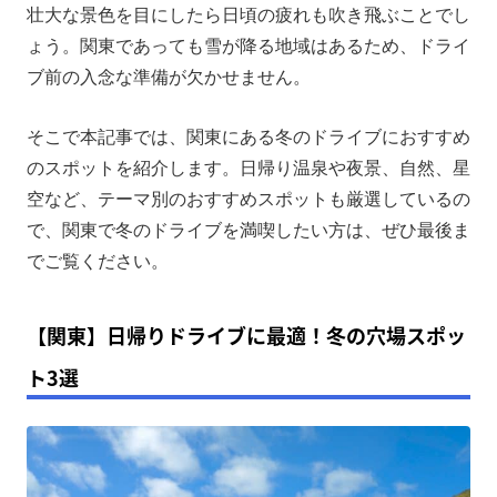
選
壮大な景色を目にしたら日頃の疲れも吹き飛ぶことでし
【関東】星空が綺麗な冬のドライブスポット3選
ょう。関東であっても雪が降る地域はあるため、ドライ
ブ前の入念な準備が欠かせません。
【条件別】冬におすすめ！関東のドライブスポット3
選
そこで本記事では、関東にある冬のドライブにおすすめ
快適な冬のドライブに欠かせないポータブル電源とは
のスポットを紹介します。日帰り温泉や夜景、自然、星
冬のドライブを安全に楽しむための注意点3選
空など、テーマ別のおすすめスポットも厳選しているの
まとめ
で、関東で冬のドライブを満喫したい方は、ぜひ最後ま
でご覧ください。
【関東】日帰りドライブに最適！冬の穴場スポッ
ト3選