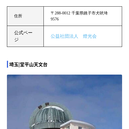
〒288-0012 千葉県銚子市犬吠埼
住所
9576
公式ペー
公益社団法人 燈光会
ジ
埼玉|堂平山天文台