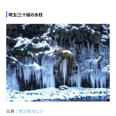
埼玉|三十槌の氷柱
出典：
秩父観光なび