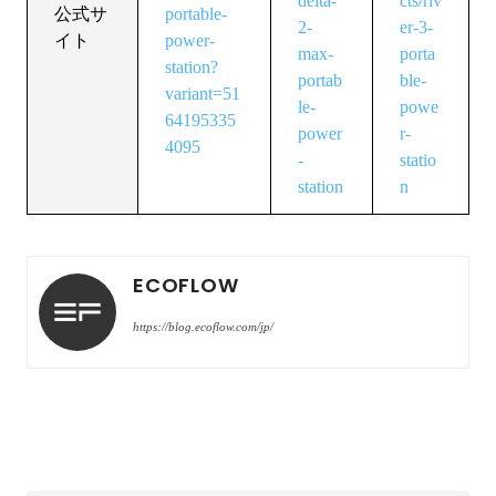
delta-
cts/riv
公式サ
portable-
2-
er-3-
イト
power-
max-
porta
station?
portab
ble-
variant=51
le-
powe
64195335
power
r-
4095
-
statio
station
n
ECOFLOW
https://blog.ecoflow.com/jp/