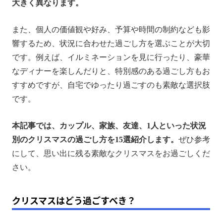
大きく異なります。
【友達】クリスマスの過ごし方3選
【1人】クリスマスの過ごし方3選
また、個人の価値観や好み、予算や時間の制約なども影
ポータブル電源があればクリスマスがもっと快適に！
響するため、状況に合わせた過ごし方を選ぶことが大切
です。例えば、イルミネーションを見に行ったり、豪華
まとめ
なディナーを楽しんだりと、特別感のある過ごし方もお
すすめですが、自宅でゆったり過ごすのも素敵な選択肢
です。
本記事では、カップル、家族、友達、1人といった状況
別のクリスマスの過ごし方を15選紹介します。
ぜひ参考
にして、思い出に残る素敵なクリスマスをお過ごしくだ
さい。
クリスマスはどう過ごすべき？