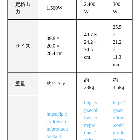
定格出
2,400
300
1,500W
力
W
W
25.5
49.7 ×
×
39.8 ×
24.2 ×
21.2
サイズ
20.0 ×
30.5
×
28.4 cm
cm
11.3
mm
約
約
重量
約12.5kg
23kg
3.5kg
https://
https:/
jp.ecof
/jp.ec
https://jp.e
low.co
oflow
coflow.co
m/pro
.com/
m/products
ducts/
produ
/delta-3-