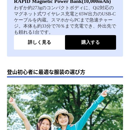
RAPID Magnetic Power Bank(10,000mAh)
わずか約273gのコンパクトボディに、Qi2対応の
マグネット式ワイヤレス充電と65W出力のUSB-C
ケーブルを内蔵。スマホからPCまで急速チャー
ジ。本体も約33分で70％まで充電でき、外出先で
も頼れる1台です。
詳しく見る
購入する
登山初心者に最適な服装の選び方