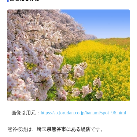
画像引用元：
https://sp.jorudan.co.jp/hanami/spot_96.html
熊谷桜堤は、
埼玉県熊谷市にある堤防
です。