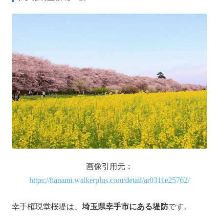
画像引用元：
https://hanami.walkerplus.com/detail/ar0311e25762/
幸手権現堂桜堤は、
埼玉県幸手市にある堤防
です。