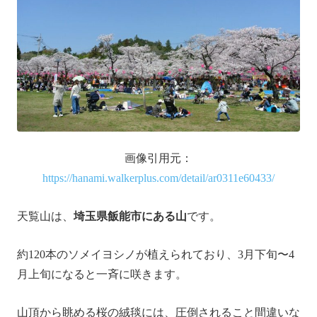
画像引用元：
https://hanami.walkerplus.com/detail/ar0311e60433/
天覧山は、
埼玉県飯能市にある山
です。
約120本のソメイヨシノが植えられており、3月下旬〜4
月上旬になると一斉に咲きます。
山頂から眺める桜の絨毯には、圧倒されること間違いな