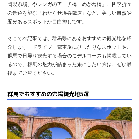
群馬の日帰り観光にぴったりなモデルコース
岡製糸場」やレンガのアーチ橋「めがね橋」、四季折々
の景色を望む「わたらせ渓谷鐵道」など、美しい自然や
快適な群馬観光の必需品！ポータブル電源とは
歴史あるスポットが目白押しです。
群馬の日帰り電車旅におすすめの観光地3選
群馬で四季を感じられる観光スポット4選
そこで本記事では、群馬県にあるおすすめの観光地を紹
介します。ドライブ・電車旅にぴったりなスポットや、
まとめ
群馬で日帰り観光する場合のモデルコースも掲載してい
るので、群馬の魅力が詰まった旅にしたい方は、ぜひ最
後までご覧ください。
群馬でおすすめの穴場観光地5選