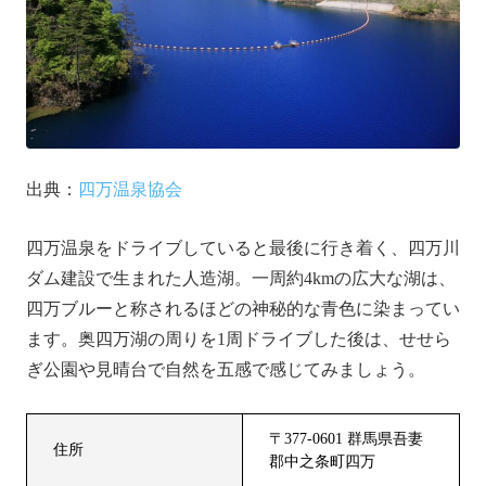
出典：
四万温泉協会
四万温泉をドライブしていると最後に行き着く、四万川
ダム建設で生まれた人造湖。一周約4kmの広大な湖は、
四万ブルーと称されるほどの神秘的な青色に染まってい
ます。奥四万湖の周りを1周ドライブした後は、せせら
ぎ公園や見晴台で自然を五感で感じてみましょう。
〒377-0601 群馬県吾妻
住所
郡中之条町四万