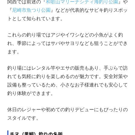
関西では前述の『
和歌山マリーナシティ海釣り公園
』や
『
尼崎市魚つり公園
』などが代表的なサビキ釣りスポッ
トとして知られています。
これらの釣り場ではアジやイワシなどの小魚がよく釣
れ、季節によってはサバやサヨリなども狙うことができ
ます。
釣り場にはレンタル竿やエサの販売もあり、手ぶらで訪
れても気軽に釣りを楽しめるのが魅力です。安全対策や
設備も整っているため、小さなお子様連れでも安心して
釣り体験ができます。
休日のレジャーや初めての釣りデビューにもぴったりの
スタイルです。
チヌ（黒鯛）釣りの名所