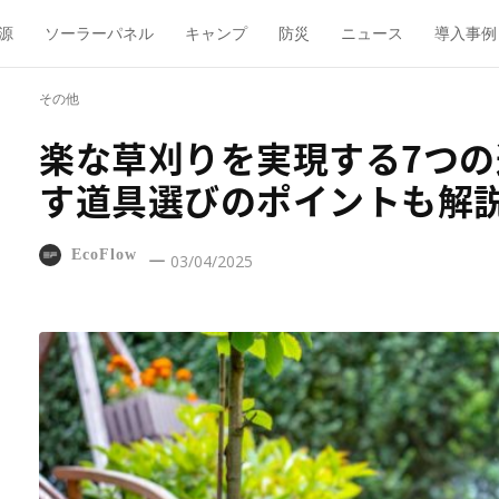
源
ソーラーパネル
キャンプ
防災
ニュース
導入事例
その他
楽な草刈りを実現する7つの道
す道具選びのポイントも解
EcoFlow
03/04/2025