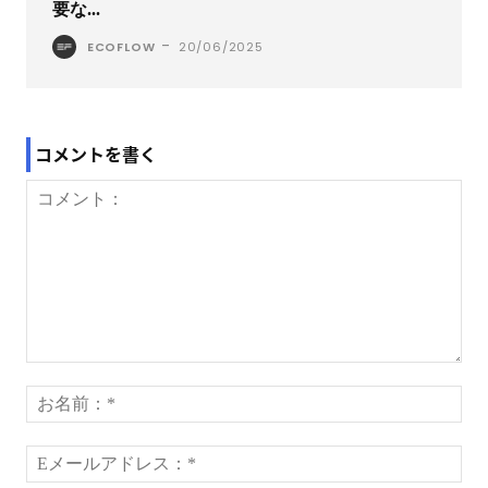
要な...
-
ECOFLOW
20/06/2025
コメントを書く
コ
メ
お
ン
名
ト：
前
E
*
メ