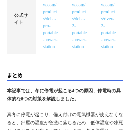
w.com/
w.com/
w.com/
product
product
product
公式サ
s/delta-
s/delta-
s/river-
イト
pro-
2-
2-
portable
portable
portable
-power-
-power-
-power-
station
station
station
まとめ
本記事では、冬に停電が起こる4つの原因、停電時の具
体的な8つの対策を解説しました。
真冬に停電が起こり、備え付けの電気機器が使えなくな
ると、部屋の温度が急激に落ちるため、低体温症や凍死