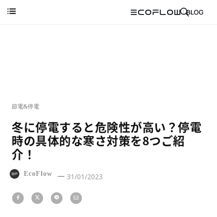
節電&停電
冬に停電すると危険性が高い？停電
時の具体的な寒さ対策を8つご紹
介！
EcoFlow
31/01/2023