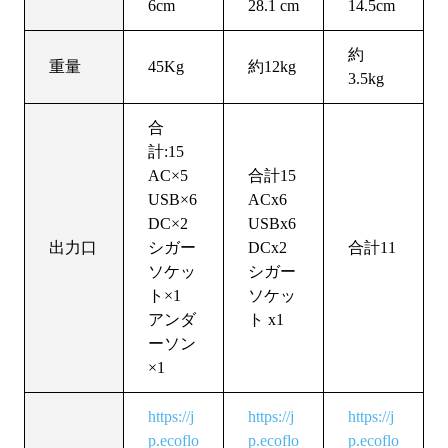
6cm
28.1 cm
14.5cm
約
重量
45Kg
約12kg
3.5kg
合
計:15
AC×5
合計15
USB×6
ACx6
DC×2
USBx6
出力口
シガー
DCx2
合計11
ソケッ
シガー
ト×1
ソケッ
アンダ
ト x1
ーソン
×1
https://j
https://j
https://j
p.ecoflo
p.ecoflo
p.ecoflo