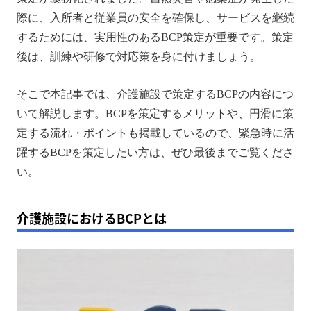
介護施設でBCPに記載する2つの内容
際に、入所者と従業員の安全を確保し、サービスを継続
するためには、実用性のあるBCP策定が重要です。策定
介護施設でBCPを策定・運用する流れ
後は、訓練や研修で対応策を身に付けましょう。
BCP策定に役立つポータブル電源とは
BCPを円滑に策定するためのポイント
そこで本記事では、介護施設で策定するBCPの内容につ
いて解説します。BCPを策定するメリットや、円滑に策
介護施設のBCPに関するよくある質問
定する流れ・ポイントも掲載しているので、緊急時に活
まとめ
躍するBCPを策定したい方は、ぜひ最後までご覧くださ
い。
介護施設におけるBCPとは