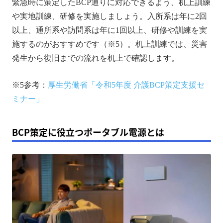
緊急時に策定したBCP通りに対応できるよう、机上訓練
や実地訓練、研修を実施しましょう。入所系は年に2回
以上、通所系や訪問系は年に1回以上、研修や訓練を実
施するのがおすすめです（※5）。机上訓練では、災害
発生から復旧までの流れを机上で確認します。
※5参考：
厚生労働省「令和5年度 介護BCP策定支援セ
ミナー」
BCP策定に役立つポータブル電源とは