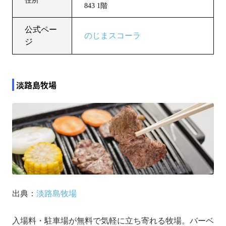
住所
843 1階
公式ペー
のじまスコーラ
ジ
淡路島牧場
出典：
淡路島牧場
入場料・駐車場が無料で気軽に立ち寄れる牧場。バーベ