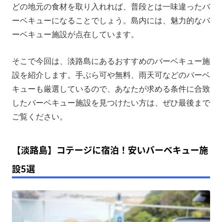
選
どの地元の食材を取り入れれば、普段とは一味違ったバ
淡路島の海を目前にバーベキューできる絶景施設3選
ーベキューになることでしょう。島内には、魅力的なバ
ーベキュー施設が点在しています。
日帰りで気軽に楽しめる淡路島のバーベキュー施設3
選
そこで今回は、淡路島にあるおすすめのバーベキュー施
淡路島のバーベキューを満喫！ポータブル電源の魅力
設を紹介します。手ぶら可や無料、雨天可などのバーベ
【条件別】淡路島の穴場バーベキュー施設3選
キューも厳選しているので、あなたが求める条件に合致
まとめ
したバーベキュー施設を見つけたい方は、ぜひ最後まで
ご覧ください。
【淡路島】コテージに宿泊！安いバーベキュー施
設5選