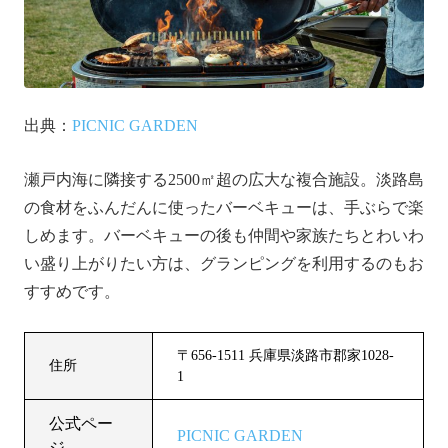
出典：
PICNIC GARDEN
瀬戸内海に隣接する2500㎡超の広大な複合施設。淡路島
の食材をふんだんに使ったバーベキューは、手ぶらで楽
しめます。バーベキューの後も仲間や家族たちとわいわ
い盛り上がりたい方は、グランピングを利用するのもお
すすめです。
〒656-1511 兵庫県淡路市郡家1028-
住所
1
公式ペー
PICNIC GARDEN
ジ