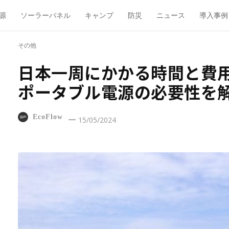
源
ソーラーパネル
キャンプ
防災
ニュース
導入事例
その他
日本一周にかかる時間と費
ポータブル電源の必要性を
EcoFlow
15/05/2024