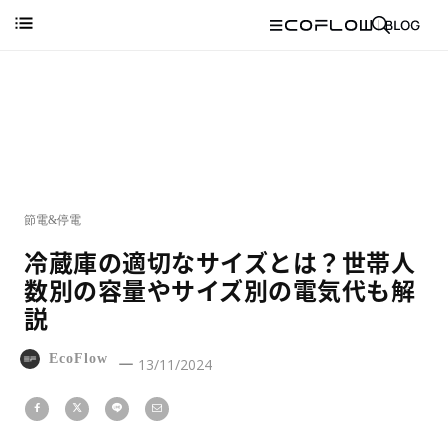
節電&停電
冷蔵庫の適切なサイズとは？世帯人
数別の容量やサイズ別の電気代も解
説
EcoFlow
13/11/2024