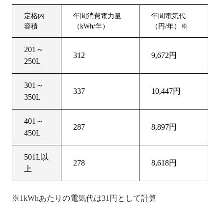
定格内
年間消費電力量
年間電気代
容積
（kWh/年）
（円/年）※
201～
312
9,672円
250L
301～
337
10,447円
350L
401～
287
8,897円
450L
501L以
278
8,618円
上
※1kWhあたりの電気代は31円として計算